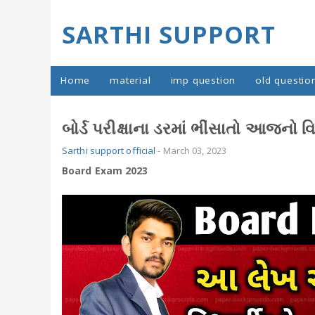
SARTHI SUPPORT
Home
material
imp question
old questio
બોર્ડ પરીક્ષાના ડરમાં ભીંસાતો આજનો વિદ
Sarthi support official
-
March 03, 2023
Board Exam 2023