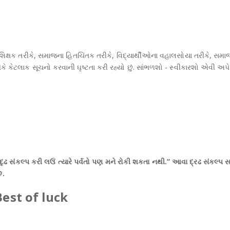
 શિક્ષક તરીકે, સમાજના હિ‌તચિંતક તરીકે, વિદ્યાર્થીઓના વહાલસોયા તરીકે, સમા
કેટલાક સૂચનો કરવાની ઘૃષ્ટતા કરી રહ્યો છું. સાંભળશો - સ્વીકારશો એવી અપેક્
રે દૃઢ સંકલ્પ કરી લઉં ત્યારે પર્વતો પણ મને રોકી શકતા નથી.” આવા દ્રઢ સંકલ્પ સ
ે.
Best of luck