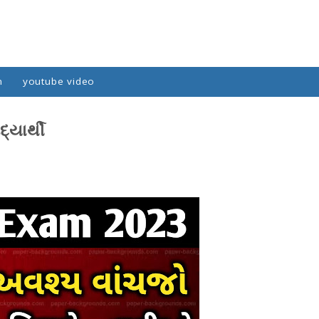
n
youtube video
્યાર્થી