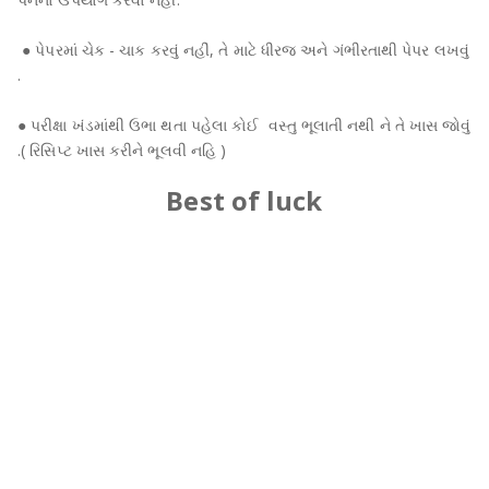
● પેપરમાં ચેક - ચાક કરવું નહીં, તે માટે ધીરજ અને ગંભીરતાથી પેપર લખવું
.
● પરીક્ષા ખંડમાંથી ઉભા થતા પહેલા કોઈ વસ્તુ ભૂલાતી નથી ને તે ખાસ જોવું
.( રિસિપ્ટ ખાસ કરીને ભૂલવી નહિ )
Best of luck