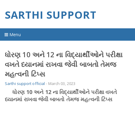
SARTHI SUPPORT
Menu
Home
ધોરણ 10 અને 12 ના વિદ્યાર્થીઓને પરીક્ષા
વખતે ધ્યાનમાં રાખવા જેવી બાબતો તેમજ
material
મહત્વની ટિપ્સ
imp question
Sarthi support official
-
March 03, 2023
old question
ધોરણ 10 અને 12 ના વિદ્યાર્થીઓને પરીક્ષા વખતે
ધ્યાનમાં રાખવા જેવી બાબતો તેમજ મહત્વની ટિપ્સ
youtube video