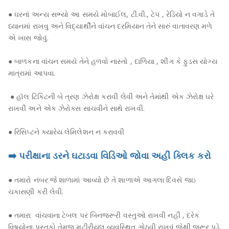
● ઘરનાં અન્ય સભ્યો આ સમયે મોબાઈલ, ટી.વી., ટેપ , રેડિયો ન વગાડે તે
ધ્યાનમાં રાખવુ અને વિદ્યાર્થીને વાંચન દરમિયાન તેને સારું વાતાવરણ મળે
એ ખાસ જોવું.
● બાળકના વાંચન સમયે તેને હળવો નાસ્તો , દાળિયા , શીંગ કે ફુડસ યોગ્ય
માત્રામાં આપવા.
● હૉલ ટિકિટની બે ત્રણ ઝેરોક્ષ કરાવી લેવી અને તેમાંથી એક ઝેરોક્ષ ઘરે
રાખવી અને એક ઝેરોક્સ સાચવીને સાથે રાખવી.
● રિસિપ્ટને ક્યારેય લેમિલેશન ન કરાવવી
➡️ પરીક્ષાના ડરને ઘટાડવા વિડિઓ જોવા અહીં ક્લિક કરો
● તમારો નંબર જે શાળામાં આવ્યો છે તે શાળાએ આગલા દિવસે જઇ
ચકાસણી કરી લેવી.
● તમારા વાંચવાના ટેબલ પર બિનજરૂરી વસ્તુઓ રાખવી નહીં , દરેક
વિષયોના પુસ્તકો તેમજ મટીરીયલ વ્યવસ્થિત ગોઠવી રાખવું જેથી જરૂર પડે