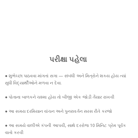
પરીક્ષા પહેલા
● શુભેચ્છા પાઠવવા માંગતાં સગા — સંબંધી અને મિત્રોને શક્ય હોય ત્યાં
સુધી વિદ્યાર્થીઓને મળવા ન દેવા.
● પોતાના બાળકને ચશ્મા હોય તો બીજી એક જોડી તૈયાર રાખવી
● આ સમય દરમિયાન વાંચન અને પુનરાવર્તન સરસ રીતે કરજો
● આ સમયે વાલીએ કંપની આપવી, સાથે દરરોજ 10 મિનિટ પ્રેમ પૂર્વક
વાતો કરવી