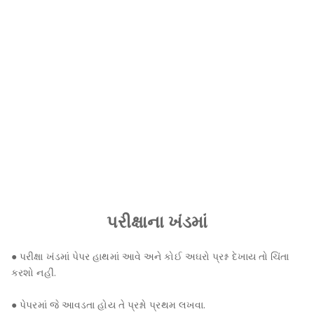
પરીક્ષાના ખંડમાં
● પરીક્ષા ખંડમાં પેપર હાથમાં આવે અને કોઈ અઘરો પ્રશ્ન દેખાય તો ચિંતા
કરશો નહીં.
● પેપરમાં જે આવડતા હોય તે પ્રશ્નો પ્રથમ લખવા.