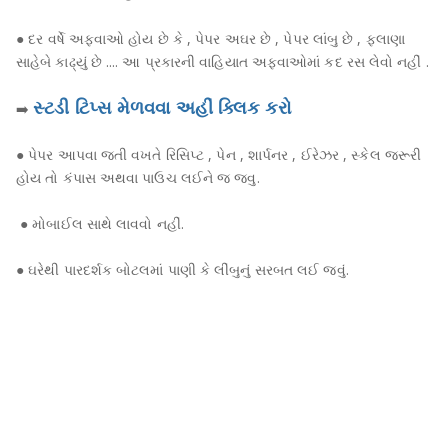
● દર વર્ષે અફવાઓ હોય છે કે , પેપર અઘર છે , પેપર લાંબુ છે , ફલાણા
સાહેબે કાઢ્યું છે .... આ પ્રકારની વાહિયાત અફવાઓમાં કદ રસ લેવો નહીં .
સ્ટડી ટિપ્સ મેળવવા અહીં ક્લિક કરો
➡️
● પેપર આપવા જતી વખતે રિસિપ્ટ , પેન , શાર્પનર , ઈરેઝર , સ્કેલ જરૂરી
હોય તો કંપાસ અથવા પાઉચ લઈને જ જવુ.
● મોબાઈલ સાથે લાવવો નહીં.
● ઘરેથી પારદર્શક બોટલમાં પાણી કે લીંબુનું સરબત લઈ જવું.