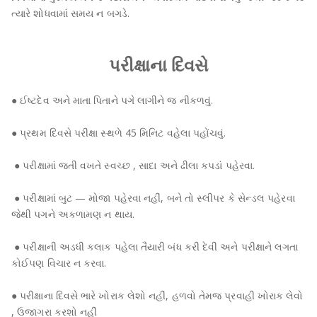
ત્યારે શોધવામાં સમય ન બગડે.
પરીક્ષાના દિવસે
● ઈષ્ટદેવ અને માતા પિતાને પગે લાગીને જ નીકળવું.
● પ્રથમ દિવસે પરીક્ષા સ્થળે 45 મિનિટ વહેલા પહોંચવું.
● પરીક્ષામાં જતી વખતે સ્વચ્છ , સાદા અને ઢીલા કપડાં પહેરવા.
● પરીક્ષામાં બુટ — મોજા પહેરવા નહીં, બને તો સ્લીપર કે સેન્ડલ પહેરવા
જેથી પગને અકળામણ ન થાય.
● પરીક્ષાની અડધી કલાક પહેલા તૈયારી બંધ કરી દેવી અને પરીક્ષાને લગતા
કોઈપણ વિચાર ન કરવા.
● પરીક્ષાના દિવસે ભારે ખોરાક લેશો નહીં, હળવો તેમજ પ્રવાહી ખોરાક લેવો
, ઉજાગરા કરશો નહીં