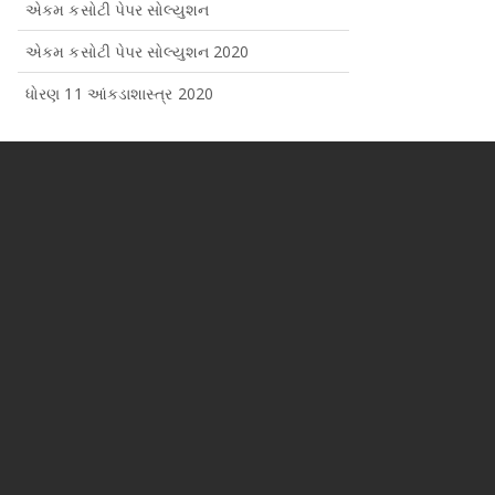
એકમ કસોટી પેપર સોલ્યુશન
એકમ કસોટી પેપર સોલ્યુશન 2020
ધોરણ 11 આંકડાશાસ્ત્ર 2020